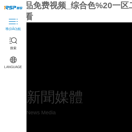
无码精品免费视频_综合色%20一区
免费观看
導(DǍO)航
搜索
首頁
企業(yè)介紹
LANGUAGE
關(guān)于我們
發(fā)展歷程
新聞媒體
榮譽(yù)資質(zhì)
黃泵設(shè)備
News Media
聯(lián)系我們